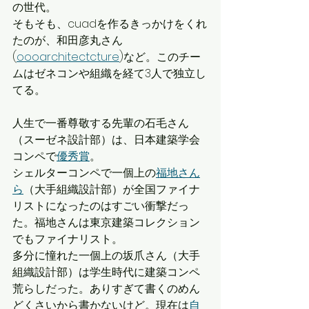
の世代。
そもそも、cuadを作るきっかけをくれ
たのが、和田彦丸さん
(
oooarchitectcture
)など。このチー
ムはゼネコンや組織を経て3人で独立し
てる。
人生で一番尊敬する先輩の石毛さん
（スーゼネ設計部）は、日本建築学会
コンペで
優秀賞
。
シェルターコンペで一個上の
福地さん
ら
（大手組織設計部）が全国ファイナ
リストになったのはすごい衝撃だっ
た。福地さんは東京建築コレクション
でもファイナリスト。
多分に憧れた一個上の坂爪さん（大手
組織設計部）は学生時代に建築コンペ
荒らしだった。ありすぎて書くのめん
どくさいから書かないけど。現在は
自