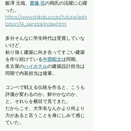
飯澤 元哉、
齋藤 弦
の両氏の活躍に心躍
った。
https://www.shikaku.co.jp/future/exhi
bition/14_sendai/index.html
多分そんなに学生時代は受賞していな
いけど、
粘り強く建築に向き合ってすごい建築
を作り続けている
中西昭太
は同期。
名古屋の
ハイホテル
の建築設計担当は
同期で内装担当は後輩。
コンペで戦える伝統を作ると、こうも
評価が変わるのか。鮮やかなのか、
と。それらを横目で見てきた。
だからこそ、大学名なんかより何より
力があると言うことを身にしみて感じ
ていた。