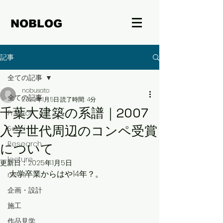
NOBLOG
記事
全ての記事
nobusato
全ての記事
2025年1月5日
読了時間: 4分
千葉大建築の系譜｜2007
Project
入学世代周辺のコンペ受賞
Semi
Research
について
lecture
更新日：
2025年1月5日
大学卒業からはや14年？。
news
企画・設計
施工
作品見学