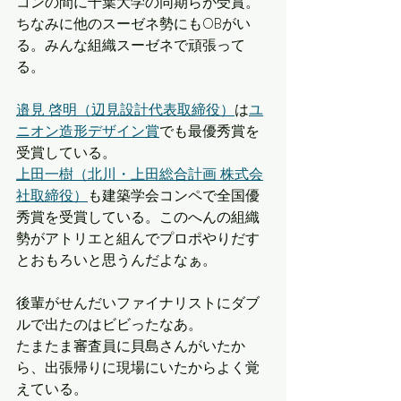
コンの間に千葉大学の同期らが受賞。
ちなみに他のスーゼネ勢にもOBがい
る。みんな組織スーゼネで頑張って
る。
邉見 啓明（辺見設計代表取締役）
は
ユ
ニオン造形デザイン賞
でも最優秀賞を
受賞している。
上田一樹（北川・上田総合計画 株式会
社取締役）
も建築学会コンペで全国優
秀賞を受賞している。このへんの組織
勢がアトリエと組んでプロポやりだす
とおもろいと思うんだよなぁ。
後輩がせんだいファイナリストにダブ
ルで出たのはビビったなあ。
たまたま審査員に貝島さんがいたか
ら、出張帰りに現場にいたからよく覚
えている。