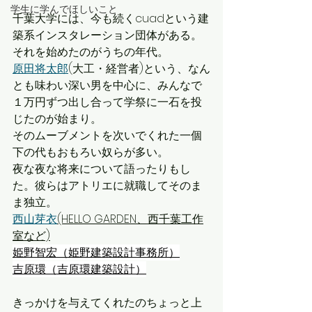
学生に学んでほしいこと
千葉大学には、今も続くcuadという建
築系インスタレーション団体がある。
それを始めたのがうちの年代。
原田将太郎
(大工・経営者)という、なん
とも味わい深い男を中心に、みんなで
１万円ずつ出し合って学祭に一石を投
じたのが始まり。
そのムーブメントを次いでくれた一個
下の代もおもろい奴らが多い。
夜な夜な将来について語ったりもし
た。彼らはアトリエに就職してそのま
ま独立。
西山芽衣
(HELLO GARDEN、西千葉工作
室など)
姫野智宏
（姫野建築設計事務所）
吉原環
（吉原環建築設計）
きっかけを与えてくれたのちょっと上