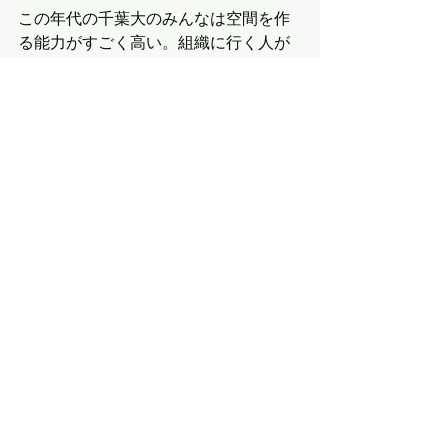
この年代の千葉大のみんなは空間を作
る能力がすごく高い。組織に行く人が
多いのだけど、とにかく気概がある人
が多かった。
ざっと、思いつく人はあげたけど、
細かいコンペとかをあげ出したらキリ
がないので割愛している。これ以外に
も独立している人もいるかもしれな
い。抜けてたらごめんなさい。
でも、コンペが全てではない。
最低限はトライしたけど、
設計は、作る建築だけが全てではな
い。
作った後に何が残るのか。
設計が上手いだけだと、それは自己満
足にもなりうる危険性がある。
だから、論文書くのも能力だし、プロ