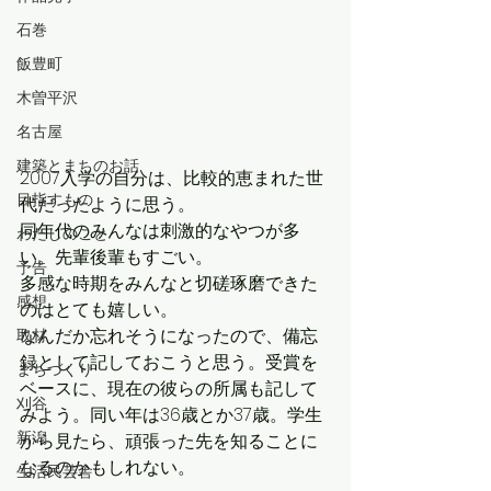
石巻
飯豊町
木曽平沢
名古屋
建築とまちのお話
2007入学の自分は、比較的恵まれた世
目指すもの
代だったように思う。
同年代のみんなは刺激的なやつが多
わたしのこと
い。先輩後輩もすごい。
予告
多感な時期をみんなと切磋琢磨できた
感想
のはとても嬉しい。
なんだか忘れそうになったので、備忘
取材
録として記しておこうと思う。受賞を
まちづくり
ベースに、現在の彼らの所属も記して
刈谷
みよう。同い年は36歳とか37歳。学生
新潟
から見たら、頑張った先を知ることに
なるのかもしれない。
生活民芸舎