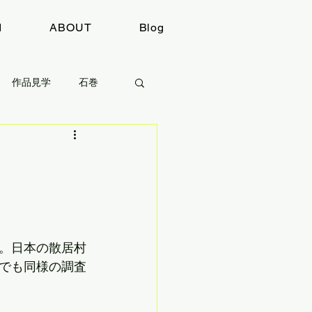
I
ABOUT
Blog
作品見学
石巻
感想
取材
。日本の散居村
でも同様の調査