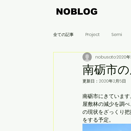
NOBLOG
全ての記事
Project
Semi
nobusato
2020
飯豊町
木曽平沢
名古屋
南砺市の
更新日：
2020年2月5日
まちづくり
刈谷
新潟
南砺市にきています
屋敷林の減少を調べ
の現状をざっくり把
をする予定。