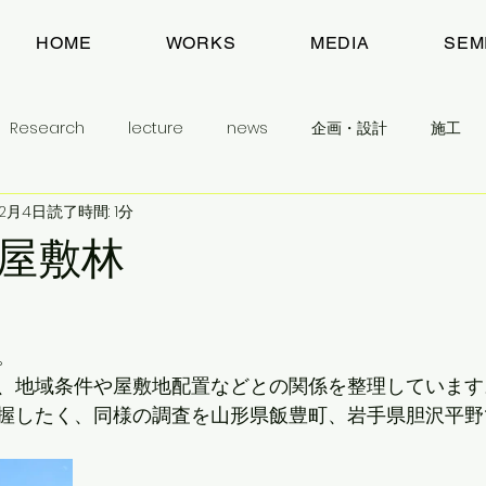
HOME
WORKS
MEDIA
SEM
Research
lecture
news
企画・設計
施工
年2月4日
読了時間: 1分
建築とまちのお話
目指すもの
わたしのこと
予告
屋敷林
生活民芸舎
学生に学んでほしいこと
。
、地域条件や屋敷地配置などとの関係を整理しています
握したく、同様の調査を山形県飯豊町、岩手県胆沢平野