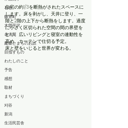
住宅の約1/3を断熱がされたスペースに
石巻
します。床を剥がし、天井に登り、一
飯豊町
階と2階の上下から断熱をします。過度
木曽平沢
に小さく区切られた空間の間の界壁を
とり、広いリビングと寝室の連動性を
名古屋
高め、カーテンで仕切る予定。
建築とまちのお話
床と壁をいじると世界が変わる。
目指すもの
わたしのこと
予告
感想
取材
まちづくり
刈谷
新潟
生活民芸舎