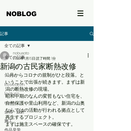
NOBLOG
記事
全ての記事
nobusato
全ての記事
2021年11月15日
読了時間: 1分
新潟の古民家断熱改修
Project
10月からコロナの規制がひと段落。と
Semi
いうことで出張が続きます。まずは新
Research
潟の断熱改修の現場。
lecture
昭和中期のなんの変哲もない住宅を、
news
自然保護や里山利用など、新潟の山奥
ならではの活動が行われる拠点として
企画・設計
再生するプロジェクト。
施工
まずは施主スペースの確保です。
作品見学