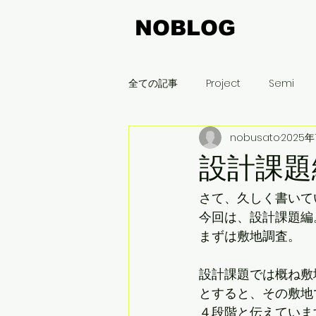
NOBLOG
全ての記事
Project
Semi
nobusato
2025年
飯豊町
木曽平沢
名古屋
設計課題
まちづくり
刈谷
新潟
さて、久しく書いて
今回は、設計課題編
まずは敷地調査。
設計課題では概ね敷
とすると、その敷地
４段階と伝えていま