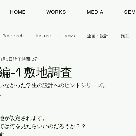
HOME
WORKS
MEDIA
SEM
Research
lecture
news
企画・設計
施工
11月3日
読了時間: 2分
建築とまちのお話
目指すもの
わたしのこと
予告
編-1 敷地調査
生活民芸舎
学生に学んでほしいこと
いなかった学生の設計へのヒントシリーズ。
。
地が設定されます。
では何を見たらいいのだろうか？？
す。