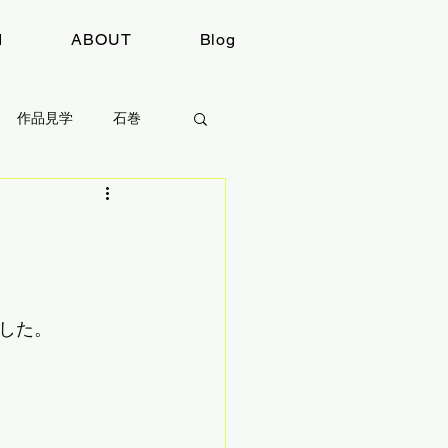
I
ABOUT
Blog
作品見学
石巻
感想
取材
した。