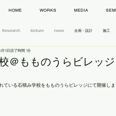
HOME
WORKS
MEDIA
SEM
Research
lecture
news
企画・設計
施工
4月11日
読了時間: 1分
建築とまちのお話
目指すもの
わたしのこと
予告
校＠もものうらビレッジ
生活民芸舎
学生に学んでほしいこと
れている石積み学校をもものうらビレッジにて開催しま