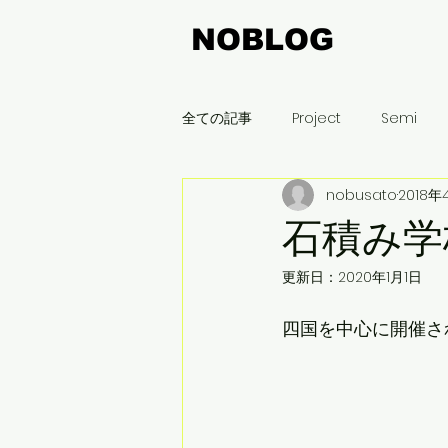
NOBLOG
全ての記事
Project
Semi
nobusato
2018年
飯豊町
木曽平沢
名古屋
石積み学
更新日：
2020年1月1日
まちづくり
刈谷
新潟
四国を中心に開催さ