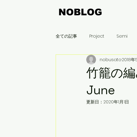
NOBLOG
全ての記事
Project
Semi
nobusato
2018年
飯豊町
木曽平沢
名古屋
竹籠の編み方
まちづくり
刈谷
新潟
June
更新日：
2020年1月1日