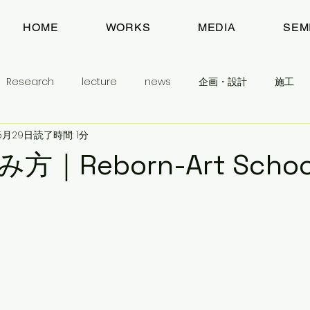
HOME
WORKS
MEDIA
SEM
Research
lecture
news
企画・設計
施工
5月29日
読了時間: 1分
建築とまちのお話
目指すもの
わたしのこと
予告
｜Reborn-Art Schoo
生活民芸舎
学生に学んでほしいこと