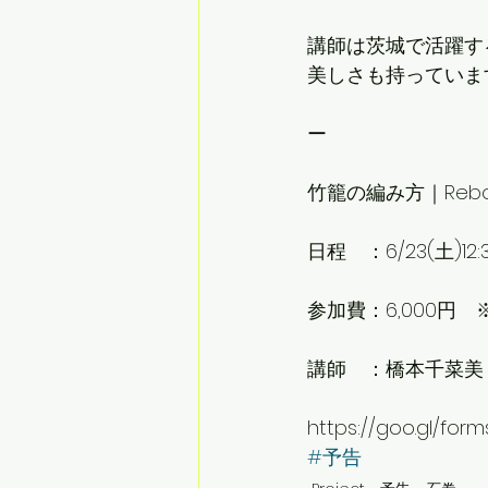
講師は茨城で活躍す
美しさも持っていま
ー
竹籠の編み方｜Reborn-
日程　：6/23(土)12:30
参加費：6,000
講師　：橋本千菜美
https://goo.gl/for
#予告