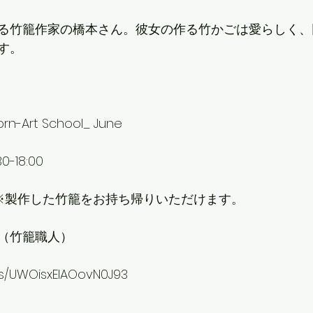
る竹籠作家の橋本さん。彼女の作る竹かごは愛らしく、
す。
Art School_ June
-18:00
円　※製作した竹籠をお持ち帰りいただけます。
（竹籠職人）
ms/UWOisxEIAOovN0J93