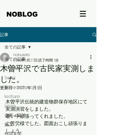
NOBLOG
記事
全ての記事
nobusato
全ての記事
2018年8月27日
読了時間: 1分
木曽平沢で古民家実測しま
Project
した。
Semi
Research
更新日：
2020年1月1日
lecture
木曽平沢伝統的建造物群保存地区にて
news
実測演習をしました。 
企画・設計
暑い中頑張ってくれました。
ご苦労様でした。図面おこし頑張りま
施工
しょう。
作品見学