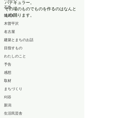
バナキュラー。
石巻
その場のものでものを作るのはなんと
も心踊ります。
飯豊町
木曽平沢
名古屋
建築とまちのお話
目指すもの
わたしのこと
予告
感想
取材
まちづくり
刈谷
新潟
生活民芸舎