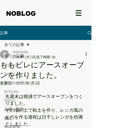
NOBLOG
記事
全ての記事
nobusato
全ての記事
2018年12月21日
読了時間: 1分
ももビレにアースオーブ
Project
ンを作りました。
Semi
Research
更新日：
2020年1月1日
lecture
先週末は桃浦でアースオーブンをつく
news
りました。
企画・設計
その場の土で粘土を作り、レンガ風の
ものを作る過程は日干しレンガを彷彿
施工
としました。
作品見学