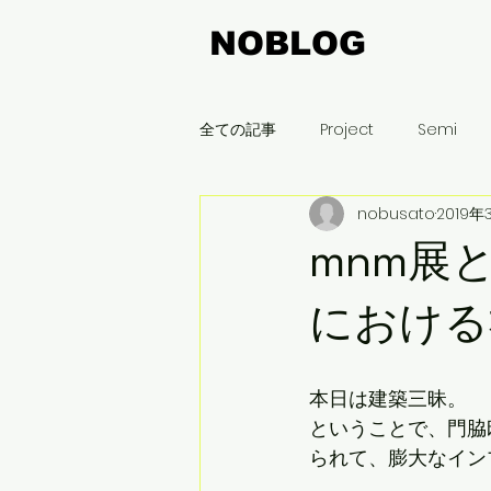
NOBLOG
全ての記事
Project
Semi
nobusato
2019年
飯豊町
木曽平沢
名古屋
mnm展
まちづくり
刈谷
新潟
における
本日は建築三昧。
ということで、門脇
られて、膨大なイン