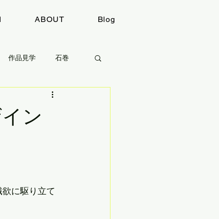
I
ABOUT
Blog
作品見学
石巻
感想
取材
ザイン
識欲に駆り立て