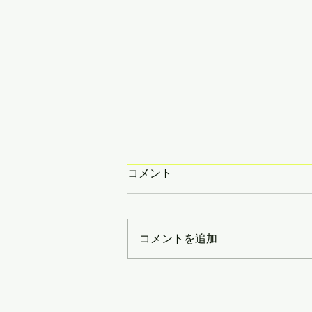
目立ちたくないという心
コメント
超雑談です。 人はなぜ、目立ち
たいと思うのだろうか？ それは
決して悪くない。 しかし、なぜ
コメントを追加…
なのかがわからない。 だから考
えた。 そもそも、学生時代は、
評価を受けることが大切であっ
た。 なまじ、きちんと授業に出