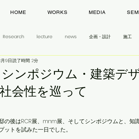
HOME
WORKS
MEDIA
SEM
Research
lecture
news
企画・設計
施工
3月9日
読了時間: 2分
建築とまちのお話
目指すもの
わたしのこと
予告
とシンポジウム・建築デ
生活民芸舎
学生に学んでほしいこと
社会性を巡って
邸の後はRCR展、mnm展、そしてシンポジウムと、知
プットを試みた一日でした。