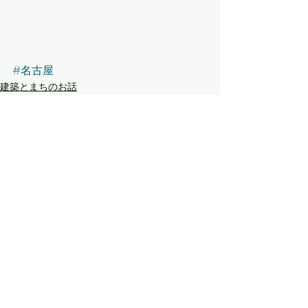
#名古屋
建築とまちのお話
作品見学
すべて表示
最新記事