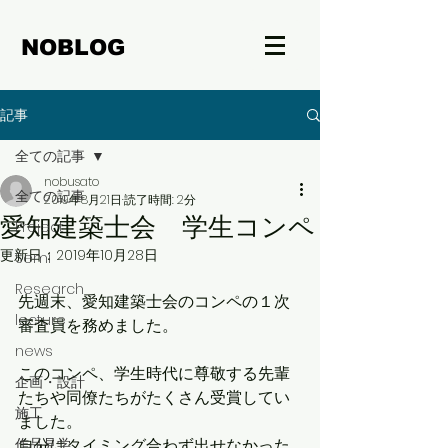
NOBLOG
記事
全ての記事
nobusato
全ての記事
2019年8月21日
読了時間: 2分
愛知建築士会 学生コンペ
Project
更新日：
2019年10月28日
Semi
Research
先週末、愛知建築士会のコンペの１次
lecture
審査員を務めました。
news
このコンペ、学生時代に尊敬する先輩
企画・設計
たちや同僚たちがたくさん受賞してい
施工
ました。
作品見学
自分はタイミング合わず出せなかった