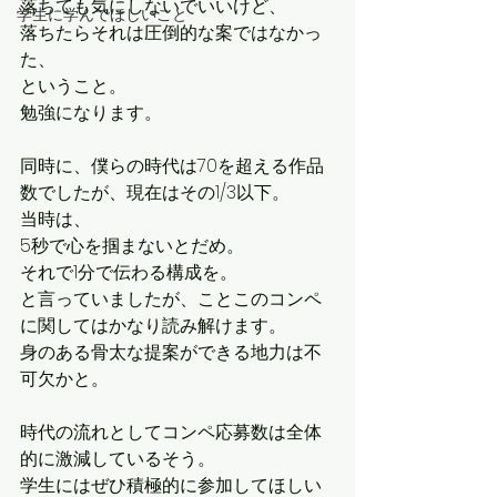
落ちても気にしないでいいけど、
学生に学んでほしいこと
落ちたらそれは圧倒的な案ではなかっ
た、
ということ。
勉強になります。
同時に、僕らの時代は70を超える作品
数でしたが、現在はその1/3以下。
当時は、
5秒で心を掴まないとだめ。
それで1分で伝わる構成を。
と言っていましたが、ことこのコンペ
に関してはかなり読み解けます。
身のある骨太な提案ができる地力は不
可欠かと。
時代の流れとしてコンペ応募数は全体
的に激減しているそう。
学生にはぜひ積極的に参加してほしい