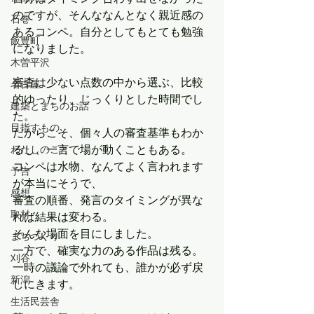
のですが、そんななんとなく親近感の
石巻
あるコンペ。自分としてもとても勉強
飯豊町
になりました。
木曽平沢
審査は少ない点数の中から選ぶ、比較
名古屋
的ゆったり、じっくりとした時間でし
建築とまちのお話
た。
目指すもの
だからこそ、個々人の審査基準もわか
るし、一言で場が動くこともある。
わたしのこと
コンペは水物、なんてよく言われます
予告
が本当にそうで、
感想
審査の順番、発言のタイミングが異な
取材
れば結果は変わる。
そんな場面を目にしました。
まちづくり
一方で、確実な力のある作品は残る。
刈谷
一時の議論で外れても、誰かが必ず戻
新潟
しにきます。
生活民芸舎