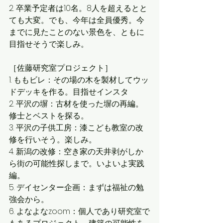
2. 卒業予定者は10名。8人を超えるとと
ても大変。でも、今年は全員優秀。今
までに見たことのない景色を、ともに
目指せそうで楽しみ。
［佐藤研究室プロジェクト］
1. ももビレ：その場の木を製材してウッ
ドデッキを作る。目指せインスタ
2. 平沢の塀：古材を使った塀の再編。
修士とベストを探る。
3. 平沢の子供工房：漆こども教室の改
修を行いそう。楽しみ。
4. 新潟の改修：空き家の天井剥がしか
ら街の可能性探しまで。いよいよ実践
編。
5. デイセンター企画：まずは福祉の勉
強会から。
6. よなよなzoom：個人であり研究室で