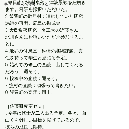
1. 東日本の漁村集落：津波景観を紐解き
学生に学んでほしいこと
ます。科研を採択いただいた。
2. 飯豊町の散居村：凍結していた研究
課題の再開。鹿島の助成金
3. 犬島集落研究：名工大の近藤さん、
北川さんにお誘いいただき参加するこ
とに。
4. 飛騨の付属屋：科研の継続課題。責
任を持って学生と頑張る予定。
5. 始めての修士の査読：出してくれる
だろう。通そう。
6. 投稿中の査読：通そう。
7. 漁村の査読：頑張って書きたい。
8. 飯豊町の査読：同上。
［佐藤研究室ゼミ］
1. 今年は修士が二人出る予定。各々、面
白くも難しい目標を掲げているので、
彼らの成長に期待。