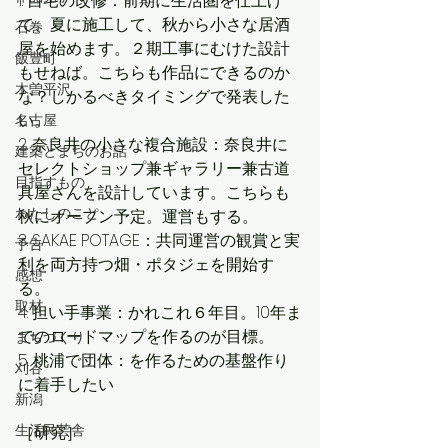
1. 自宅の改修：前期に生活圏を仕上げ
て、夏に施工して、秋から小さな居酒
石巻
屋を始めます。２期工事にむけた設計
飯豊町
もせねば。こちらも作品にできるのか
木曽平沢
な？しかるべきタイミングで発表した
い。
名古屋
2. 奈良井の小さな複合施設：奈良井に
建築とまちのお話
セレクトショップ兼ギャラリー兼古道
目指すもの
具屋さんを設計しています。こちらも
わたしのこと
秋にオープン予定。運営もする。
3. SAKAE POTAGE：共同運営の観賞と実
予告
利を両方持つ畑・ポタジェを開始す
感想
る。
取材
4. 担い手事業：かれこれ６年目。10年ま
でのロードマップを作るのが目標。
まちづくり
5. 桃浦で団体：を作るための基盤作り
刈谷
に着手したい
新潟
生活民芸舎
［研究］