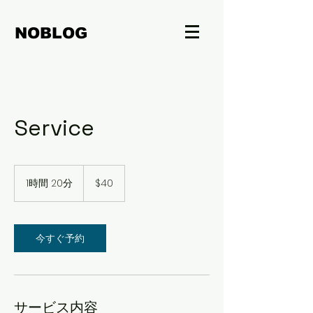
NOBLOG
Service
40
米
1時間 20分
1
$40
ド
時
ル
2
0
分
今すぐ予約
サービス内容