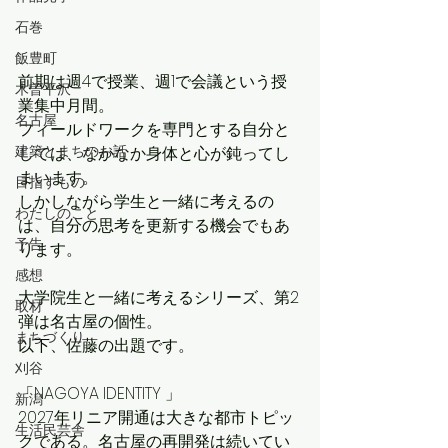
石巻
飯豊町
前期は週4で授業、週1で会議という授
木曽平沢
業集中月間。
名古屋
フィールドワークを専門とする自分と
建築とまちのお話
しては、なかなか身体と心が鈍ってし
まいます。
目指すもの
しかしながら学生と一緒に考えるの
わたしのこと
は、自分の思考を更新する機会でもあ
予告
ります。
感想
大学院生と一緒に考えるシリーズ、第2
取材
弾は名古屋の個性。
まちづくり
以下、佐藤の出題です。
刈谷
「NAGOYA IDENTITY 」
新潟
2027年リニア開通は大きな都市トピッ
生活民芸舎
クである。名古屋の再開発は続いてい