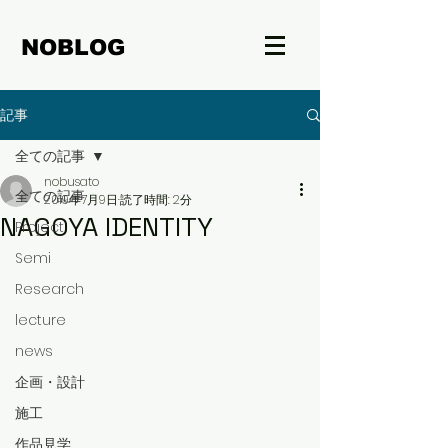
NOBLOG
記事
全ての記事
nobusato
全ての記事
2019年7月9日
読了時間: 2分
NAGOYA IDENTITY
Project
Semi
Research
lecture
news
企画・設計
施工
作品見学