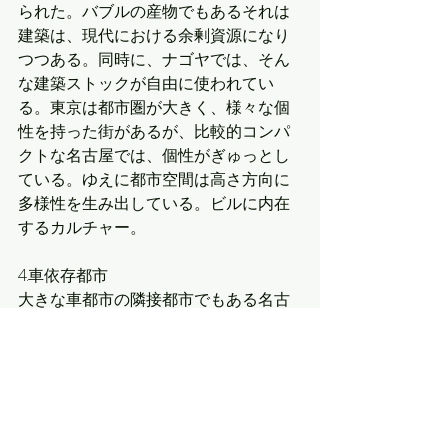
られた。バブルの産物でもあるそれは
建築は、現代における余剰資源になり
つつある。同時に、ナゴヤでは、そん
な建築ストックが自由に使われてい
る。東京は都市圏が大きく、様々な個
性を持った街があるが、比較的コンパ
クトな名古屋では、個性がぎゅっとし
ている。ゆえに都市空間は高さ方向に
多様性を生み出している。ビルに内在
するカルチャー。
4.車依存都市
大きな車都市の隣接都市でもある名古
屋。大きすぎない都市は、車での移動
も許容する。故に都市空間内部には、
人を超越したスケールの建造物や振る
舞いが見られる。同時にヒトと車の両
者に向けたメッセージも内在する。