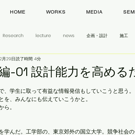
HOME
WORKS
MEDIA
SEM
Research
lecture
news
企画・設計
施工
年2月29日
読了時間: 4分
建築とまちのお話
目指すもの
わたしのこと
予告
編-01 設計能力を高める
生活民芸舎
学生に学んでほしいこと
で、学生に取って有益な情報発信もしていこうと思う。
とを、みんなにも伝えていこうかと。
から。
を学んだ。工学部の、東京郊外の国立大学。競争社会の