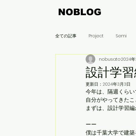
NOBLOG
全ての記事
Project
Semi
nobusato
2024
飯豊町
木曽平沢
名古屋
設計学習
更新日：
2024年3月3日
まちづくり
刈谷
新潟
今年は、隔週くらい
自分がやってきたこ
まずは、設計学習編
ーー
僕は千葉大学で建築