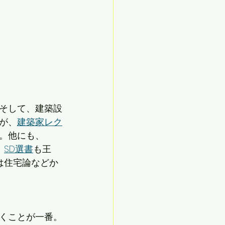
そして、建築設
が、
建築家レク
。他にも、
、
SD選書
も王
は住宅論などか
くことが一番。