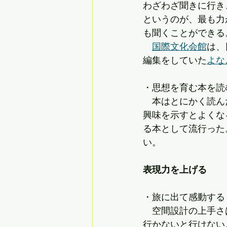
わざわざ聞きに行き
というのが、最も力
も聞くことができる
国際文化会館
は、
編集をしていた
よな
・思想を育む本を読
　本はとにかく読ん
興味を示すとよくな
る本として流行った
い。
表現力を上げる
・旅に出て感動する
　空間設計の上手さ
行かないと行けない