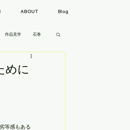
I
ABOUT
Blog
作品見学
石巻
感想
取材
ために
劣等感もある