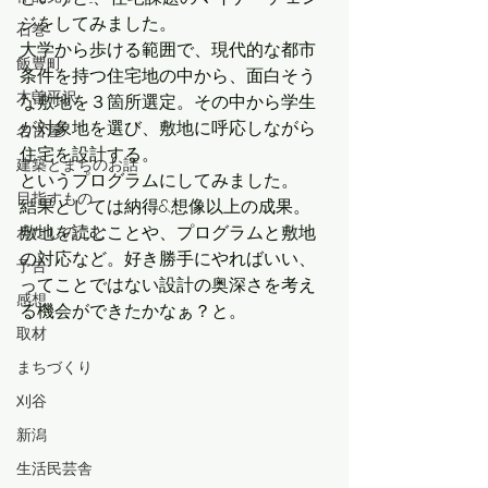
ジをしてみました。
石巻
大学から歩ける範囲で、現代的な都市
飯豊町
条件を持つ住宅地の中から、面白そう
木曽平沢
な敷地を３箇所選定。その中から学生
が対象地を選び、敷地に呼応しながら
名古屋
住宅を設計する。
建築とまちのお話
というプログラムにしてみました。
目指すもの
結果としては納得&想像以上の成果。
敷地を読むことや、プログラムと敷地
わたしのこと
の対応など。好き勝手にやればいい、
予告
ってことではない設計の奥深さを考え
感想
る機会ができたかなぁ？と。
取材
まちづくり
刈谷
新潟
生活民芸舎