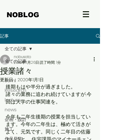
NOBLOG
記事
全ての記事
nobusato
全ての記事
2019年11月26日
読了時間: 1分
授業諸々
Project
更新日：
2020年1月1日
Semi
後期もはや半分が過ぎました。
Research
諸々の業務に追われ続けていますが...今
lecture
回は大学の仕事関連を。
news
今年も二年生後期の授業を担当してい
企画・設計
ます。今年の二年生は、極めて活きが
施工
よく、元気です。同じく二年目の佐藤
作品見学
というと...、住宅課題のマイナーチェン